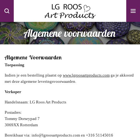
Ga
direct
naar
de
Algemene voorwaarden
hoofdinhoud
Algemene Voorwaarden
Toepassing
Indien je een bestelling plaatst op
www.lgroosartproducts.com
ga je akkoord
met deze algemene leveringsvoorwaarden.
Verkoper
Handelsnaam: LG Roos Art Products
Postadres:
Tommy Dorseypad 7
3069XX Rotterdam
Bereikbaar via: info@lgroosartproducts.com en +316 51145016