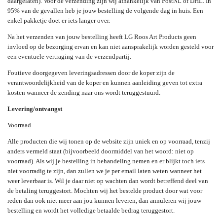
daargelaten). Voor de verzending zijn wij afhankelijk van PostNL of DHL. In
95% van de gevallen heb je jouw bestelling de volgende dag in huis. Een
enkel pakketje doet er iets langer over.
Na het verzenden van jouw bestelling heeft LG Roos Art Products geen
invloed op de bezorging ervan en kan niet aansprakelijk worden gesteld voor
een eventuele vertraging van de verzendpartij.
Foutieve doorgegeven leveringsadressen door de koper zijn de
verantwoordelijkheid van de koper en kunnen aanleiding geven tot extra
kosten wanneer de zending naar ons wordt teruggestuurd.
Levering/ontvangst
Voorraad
Alle producten die wij tonen op de website zijn uniek en op voorraad, tenzij
anders vermeld staat (bijvoorbeeld doormiddel van het woord: niet op
voorraad). Als wij je bestelling in behandeling nemen en er blijkt toch iets
niet voorradig te zijn, dan zullen we je per email laten weten wanneer het
weer leverbaar is. Wil je daar niet op wachten dan wordt betreffend deel van
de betaling teruggestort. Mochten wij het bestelde product door wat voor
reden dan ook niet meer aan jou kunnen leveren, dan annuleren wij jouw
bestelling en wordt het volledige betaalde bedrag teruggestort.