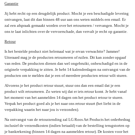
Garantie
Jij hebt recht op een deugdelijk product. Mocht je een beschadigde levering
ontvangen, laat dit dan binnen 48 uur aan ons weten middels een email. Er
zal een afspraak gemaakt worden over het retourneren / vervangen. Mocht je
ons te laat inlichten over de vervoerschade, dan vervalt je recht op garantie.
Retour
Is het bestelde product niet helemaal wat je ervan verwachtte? Jammer!
Uiteraard mag je de producten retourneren of ruilen. Dit kan zonder opgaaf
van reden. De producten dienen dan wel ongebruikt, onbeschadigd en in de
originele verpakking te zitten. Je hebt 14 kalenderdagen na ontvangst van de
producten om te melden dat je een of meerdere producten retour wilt sturen.
Alvorens je het product retour stuurt, stuur ons dan een email dat je een
product wilt retourneren. Zo weten wij dat er iets retour komt. Je hebt vanaf
het moment van het aanmelden 14 dagen om het product retour te sturen.
Verpak het product goed als je het naar ons retour stuurt (het liefst in de
verpakking waarin het naar jou is verzonden).
Na ontvangst van de retourzending zal LG Roos Art Products het orderbedrag
inclusief de verzendkosten (indien betaald) van de bestelling terugstorten op
je bankrekening (binnen 14 dagen na aanmelden retour). De kosten voor het