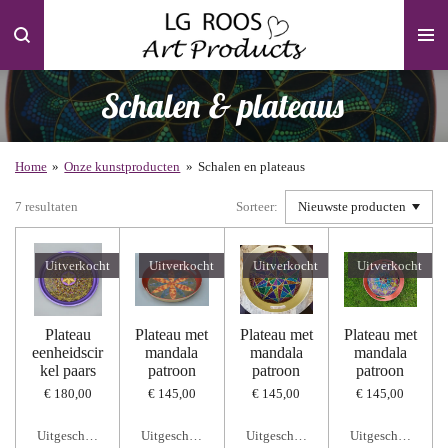
Ga
direct
naar
de
Schalen & plateaus
hoofdinhoud
Home
»
Onze kunstproducten
»
Schalen en plateaus
7 resultaten
Sorteer:
Uitverkocht
Uitverkocht
Uitverkocht
Uitverkocht
Plateau
Plateau met
Plateau met
Plateau met
eenheidscir
mandala
mandala
mandala
kel paars
patroon
patroon
patroon
€ 180,00
€ 145,00
€ 145,00
€ 145,00
Uitgeschakeld
Uitgeschakeld
Uitgeschakeld
Uitgeschakeld