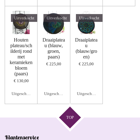
Uitverkocht
Uitverkocht
Uitverkocht
Houten
Draaiplatea
Draaiplatea
plateau/sch
u (blauw,
u
ilderij rond
groen,
(blauw/gro
met
paars)
en)
keramieken
€ 225,00
€ 225,00
bloem
(paars)
€ 130,00
Uitgeschakeld
Uitgeschakeld
Uitgeschakeld
TOP
Klantenservice