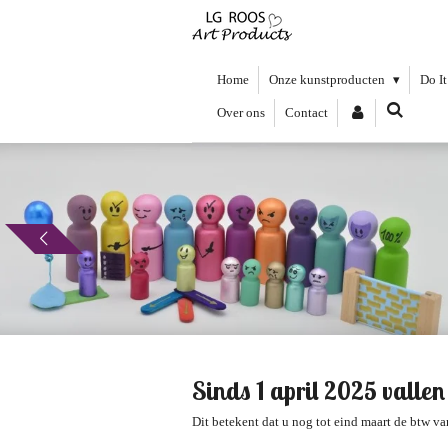
Ga
direct
naar
de
Home
Onze kunstproducten
Do It
hoofdinhoud
Over ons
Contact
Sinds 1 april 2025 valle
Dit betekent dat u nog tot eind maart de btw v