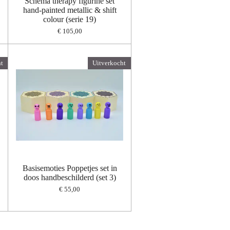
Schema therapy figurine set
hand-painted metallic & shift
colour (serie 19)
€ 105,00
t
Uitverkocht
Basisemoties Poppetjes set in
doos handbeschilderd (set 3)
€ 55,00