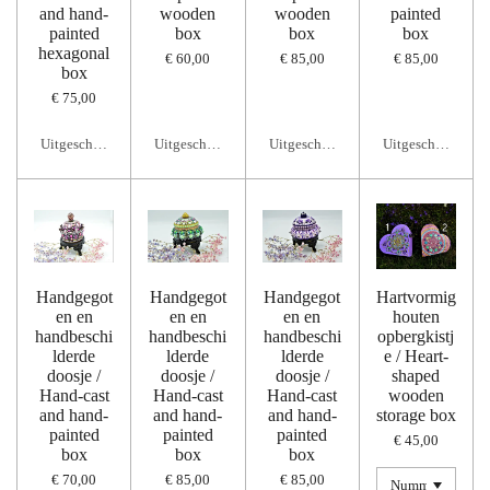
and hand-
wooden
wooden
painted
painted
box
box
box
hexagonal
€ 60,00
€ 85,00
€ 85,00
box
€ 75,00
Uitgeschakeld
Uitgeschakeld
Uitgeschakeld
Uitgeschakeld
Handgegot
Handgegot
Handgegot
Hartvormig
en en
en en
en en
houten
handbeschi
handbeschi
handbeschi
opbergkistj
lderde
lderde
lderde
e / Heart-
doosje /
doosje /
doosje /
shaped
Hand-cast
Hand-cast
Hand-cast
wooden
and hand-
and hand-
and hand-
storage box
painted
painted
painted
€ 45,00
box
box
box
€ 70,00
€ 85,00
€ 85,00