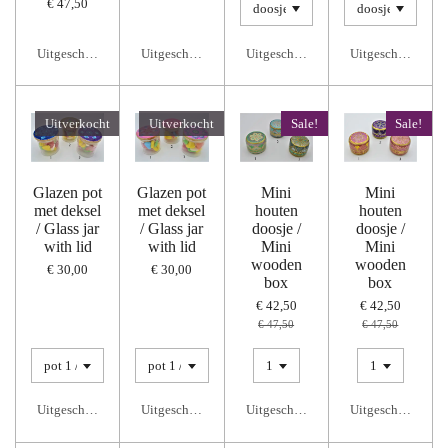
€ 47,50
Uitgeschakeld
Uitgeschakeld
Uitgeschakeld
Uitgeschakeld
Uitverkocht
Uitverkocht
Sale!
Sale!
Glazen pot
Glazen pot
Mini
Mini
met deksel
met deksel
houten
houten
/ Glass jar
/ Glass jar
doosje /
doosje /
with lid
with lid
Mini
Mini
wooden
wooden
€ 30,00
€ 30,00
box
box
€ 42,50
€ 42,50
€ 47,50
€ 47,50
Uitgeschakeld
Uitgeschakeld
Uitgeschakeld
Uitgeschakeld