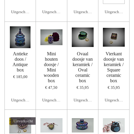
Uitgeschakeld
Uitgeschakeld
Uitgeschakeld
Uitgeschakeld
Antieke
Mini
Ovaal
Vierkant
doos /
houten
doosje van
doosje van
Antique
doosje /
keramiek /
keramiek /
box
Mini
Oval
Square
wooden
ceramic
ceramic
€ 185,00
box
box
box
€ 47,50
€ 35,95
€ 35,95
Uitgeschakeld
Uitgeschakeld
Uitgeschakeld
Uitgeschakeld
Uitverkocht