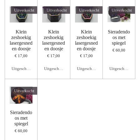
Uitverkocht
Uitverkocht
Uitverkocht
Uitverkocht
Klein
Klein
Klein
Sieradendo
zeshoekig
zeshoekig
zeshoekig
os met
lasergesned
lasergesned
lasergesned
spiegel
en doosje
en doosje
en doosje
€ 60,00
€ 17,00
€ 17,00
€ 17,00
Uitgeschakeld
Uitgeschakeld
Uitgeschakeld
Uitgeschakeld
Uitverkocht
Sieradendo
os met
spiegel
€ 60,00