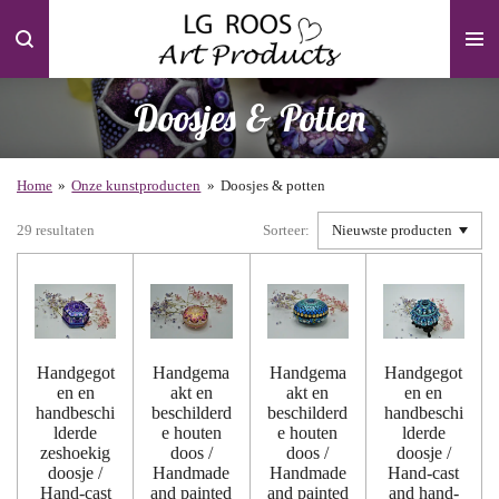
Ga
direct
naar
de
Doosjes & Potten
hoofdinhoud
Home
»
Onze kunstproducten
»
Doosjes & potten
29 resultaten
Sorteer:
Handgegot
Handgema
Handgema
Handgegot
en en
akt en
akt en
en en
handbeschi
beschilderd
beschilderd
handbeschi
lderde
e houten
e houten
lderde
zeshoekig
doos /
doos /
doosje /
doosje /
Handmade
Handmade
Hand-cast
Hand-cast
and painted
and painted
and hand-