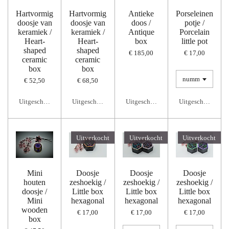
Hartvormig
Hartvormig
Antieke
Porseleinen
doosje van
doosje van
doos /
potje /
keramiek /
keramiek /
Antique
Porcelain
Heart-
Heart-
box
little pot
shaped
shaped
€ 185,00
€ 17,00
ceramic
ceramic
box
box
€ 52,50
€ 68,50
Uitgeschakeld
Uitgeschakeld
Uitgeschakeld
Uitgeschakeld
Uitverkocht
Uitverkocht
Uitverkocht
Mini
Doosje
Doosje
Doosje
houten
zeshoekig /
zeshoekig /
zeshoekig /
doosje /
Little box
Little box
Little box
Mini
hexagonal
hexagonal
hexagonal
wooden
€ 17,00
€ 17,00
€ 17,00
box