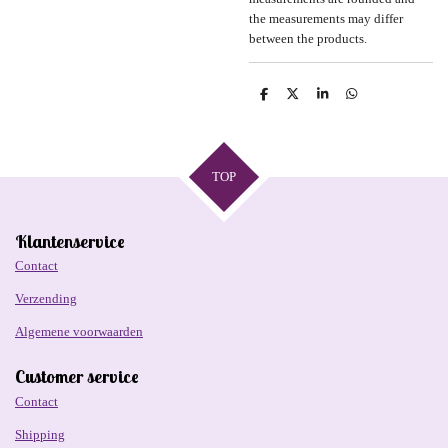
the measurements may differ
between the products.
D
D
S
D
e
e
h
e
l
e
a
l
e
l
r
e
n
e
n
TOP
Klantenservice
Contact
Verzending
Algemene voorwaarden
Customer service
Contact
Shipping