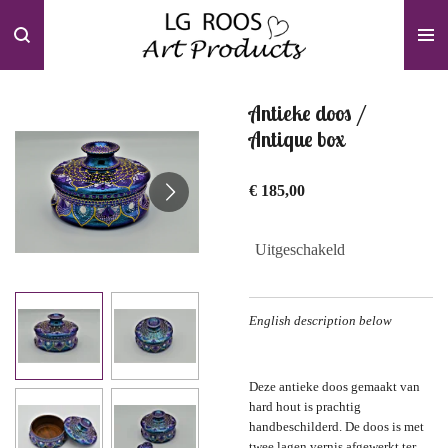
Ga
direct
naar
de
hoofdinhoud
Antieke doos /
Antique box
€ 185,00
Uitgeschakeld
English description below
Deze antieke doos gemaakt van
hard hout is prachtig
handbeschilderd. De doos is met
twee lagen vernis afgewerkt ter