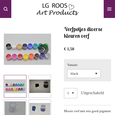
Ga
direct
naar
de
hoofdinhoud
Verfpotjes diverse
kleuren verf
€ 1,50
Variant:
Uitgeschakeld
Mooie verf met een goed pigment