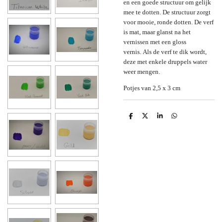
en een goede structuur om gelijk
mee te dotten. De structuur zorgt
voor mooie, ronde dotten. De verf
is mat, maar glanst na het
vernissen met een gloss
vernis. Als de verf te dik wordt,
deze met enkele druppels water
weer mengen.
Potjes van 2,5 x 3 cm
D
D
S
D
e
e
h
e
l
e
a
l
e
l
r
e
n
e
n