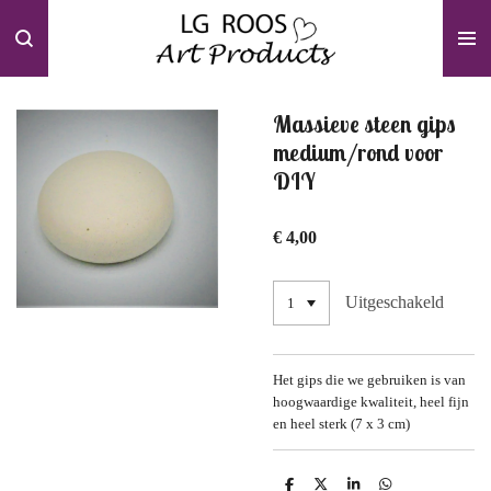
Ga
direct
naar
de
hoofdinhoud
Massieve steen gips
medium/rond voor
DIY
€ 4,00
Uitgeschakeld
Het gips die we gebruiken is van
hoogwaardige kwaliteit, heel fijn
en heel sterk (7 x 3 cm)
D
D
S
D