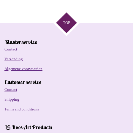
e
e
h
e
l
e
a
l
e
l
r
e
n
e
n
TOP
Klantenservice
Contact
Verzending
Algemene voorwaarden
Customer service
Contact
Shipping
Terms and conditions
LG Roos Art Products