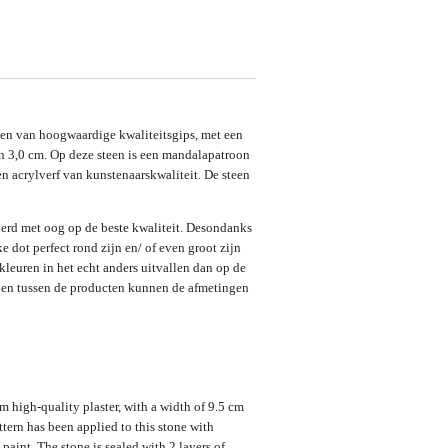
en van hoogwaardige kwaliteitsgips, met een
n 3,0 cm. Op deze steen is een mandalapatroon
n acrylverf van kunstenaarskwaliteit. De steen
erd met oog op de beste kwaliteit. Desondanks
ke dot perfect rond zijn en/ of even groot zijn
kleuren in het echt anders uitvallen dan op de
nd en tussen de producten kunnen de afmetingen
m high-quality plaster, with a width of 9.5 cm
tern has been applied to this stone with
c paint. The stone is sealed with 2 layers of