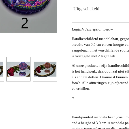
Uitgeschakeld
English description below
Handbeschilderd mandalahart, gegot
breedte van 9,5 cm en een hoogte va
aangebracht met verschillende soorte
is verzegeld met 2 lagen lak.
Al onze producten zijn handbeschild
is het handwerk, daardoor zal niet el
als andere dotten. Daarnaast kunnen 
foto’s. Alle afmetingen zijn afgero
verschillen.
//
Hand-painted mandala heart, cast fro
and a height of 3.0 cm. A mandala pat
various types of artist-quality acryli