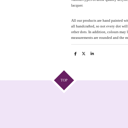
lacquer.
All our products are hand painted with
all handcrafted, so not every dot will
other dots. In addition, colours may l
measurements are rounded and the m
D
D
S
e
e
h
l
e
a
e
l
r
n
e
TOP