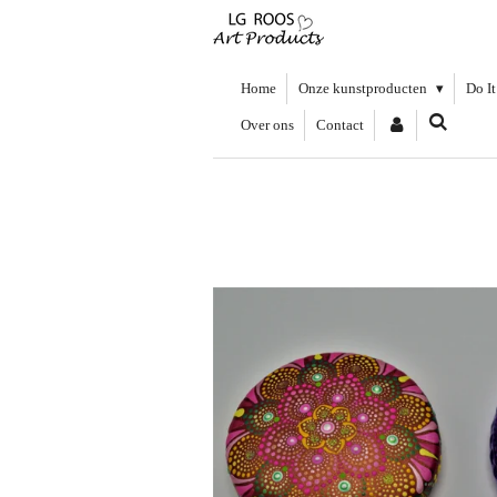
Ga
direct
naar
de
Home
Onze kunstproducten
Do It
hoofdinhoud
Over ons
Contact