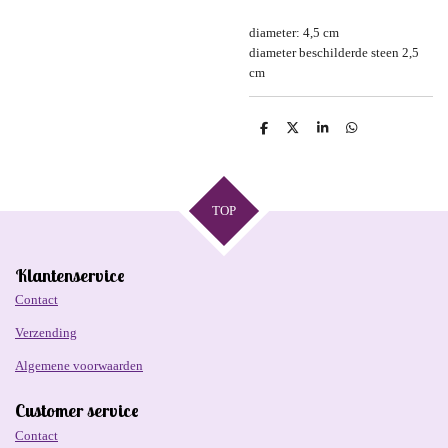
diameter: 4,5 cm
diameter beschilderde steen 2,5
cm
D
D
S
D
e
e
h
e
l
e
a
l
e
l
r
e
n
e
n
TOP
Klantenservice
Contact
Verzending
Algemene voorwaarden
Customer service
Contact