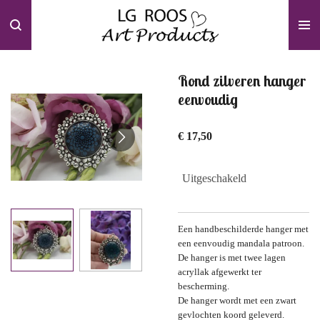
Ga
direct
naar
de
hoofdinhoud
Rond zilveren hanger
eenvoudig
€ 17,50
Uitgeschakeld
Een handbeschilderde hanger met
een eenvoudig mandala patroon.
De hanger is met twee lagen
acryllak afgewerkt ter
bescherming.
De hanger wordt met een zwart
gevlochten koord geleverd.