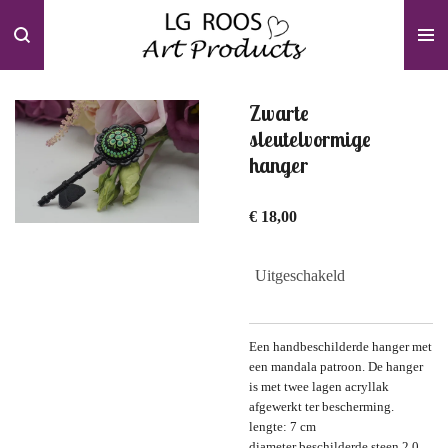
Ga
direct
naar
de
hoofdinhoud
Zwarte
sleutelvormige
hanger
€ 18,00
Uitgeschakeld
Een handbeschilderde hanger met
een mandala patroon. De hanger
is met twee lagen acryllak
afgewerkt ter bescherming.
lengte: 7 cm
diameter beschilderde steen 2,0