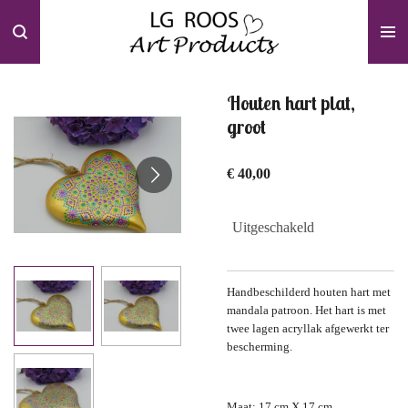
Ga
direct
naar
de
hoofdinhoud
Houten hart plat,
groot
€ 40,00
Uitgeschakeld
Handbeschilderd houten hart met
mandala patroon. Het hart is met
twee lagen acryllak afgewerkt ter
bescherming.
Maat: 17 cm X 17 cm