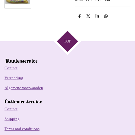
D
D
S
D
e
e
h
e
l
e
a
l
e
l
r
e
n
e
n
TOP
Klantenservice
Contact
Verzending
Algemene voorwaarden
Customer service
Contact
Shipping
Terms and conditions