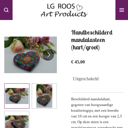
Ga
direct
naar
de
hoofdinhoud
Handbeschilderd
mandalasteen
(hart/groot)
€ 45,00
Uitgeschakeld
Beschilderd mandalahart,
gegoten van hoogwaardige
kwaliteitsgips, met een breedte
van 10 cm en een hoogte van 2,5
cm. Op deze steen is een
mandalapatroon aangebracht met