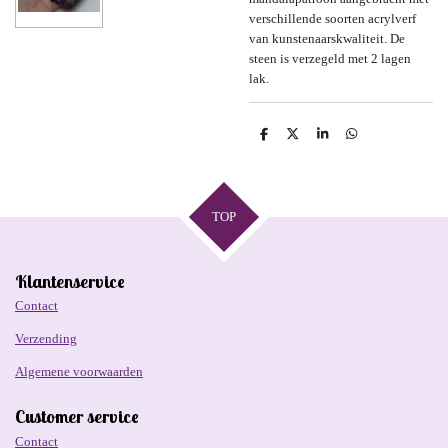
verschillende soorten acrylverf
van kunstenaarskwaliteit. De
steen is verzegeld met 2 lagen
lak.
D
D
S
D
e
e
h
e
l
e
a
l
e
l
r
e
n
e
n
TOP
Klantenservice
Contact
Verzending
Algemene voorwaarden
Customer service
Contact