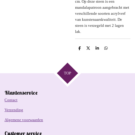
cm. Op deze steen is een
mandalapatroon aangebracht met
verschillende soorten acrylverf
van kunstenaarskwaliteit. De
steen is verzegeld met 2 lagen
lak.
D
D
S
D
e
e
h
e
l
e
a
l
e
l
r
e
n
e
n
TOP
Klantenservice
Contact
Verzending
Algemene voorwaarden
Customer service