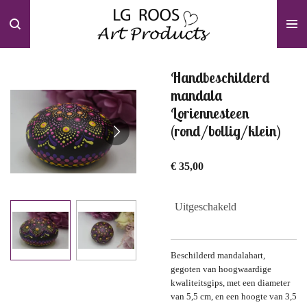
Ga
direct
naar
de
hoofdinhoud
Handbeschilderd
mandala
Loriennesteen
(rond/bollig/klein)
€ 35,00
Uitgeschakeld
Beschilderd mandalahart,
gegoten van hoogwaardige
kwaliteitsgips, met een diameter
van 5,5 cm, en een hoogte van 3,5